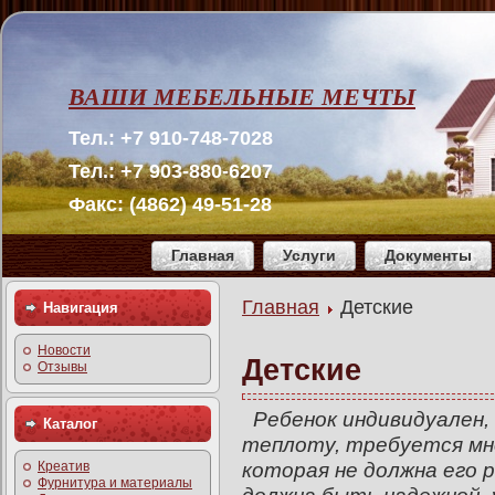
ВАШИ МЕБЕЛЬНЫЕ МЕЧТЫ
Тел.: +7 910-748-7028
Тел.: +7 903-880-6207
Факс: (4862) 49-51-28
Главная
Услуги
Документы
Главная
Детские
Навигация
Новости
Детские
Отзывы
Ребенок индивидуален, 
Каталог
теплоту, требуется мн
которая не должна его 
Креатив
Фурнитура и материалы
должна быть надежной, 