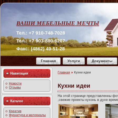
ВАШИ МЕБЕЛЬНЫЕ МЕЧТЫ
Тел.: +7 910-748-7028
Тел.: +7 903-880-6207
Факс: (4862) 49-51-28
Главная
Услуги
Документы
Главная
Кухни идеи
Навигация
Новости
Кухни идеи
Отзывы
На этой странице представленны фот
,свежие проекты кухонь в духе врем
Каталог
Креатив
Фурнитура и материалы