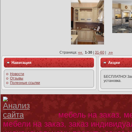
Страница:
««
1-30
|
31-60
|
»»
Навигация
Акции
Новости
БЕСПЛАТНО! Заме
Отзывы
установка.
Полезные ссылки
мебель на заказ, м
мебели на заказ, заказ индивидуа